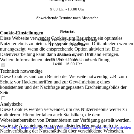
9:00 Uhr - 13:00 Uhr
Abweichende Termine nach Absprache
Notariat
Cookie-Einstellungen
Diese Webseite verwendet Cookies, um Besuchern ein optimales
Montag, Dienstag, Mittwoch, Freitag
Nutzererlebnis zu bieten. Bestimmte Inhalte von Drittanbietern werden
11:00 Uhr - 13:00 Uhr
nur angezeigt, wenn die entsprechende Option aktiviert ist. Die
Datenverarbeitung kann dann auch in einem Drittland erfolgen.
Donnerstag
11:00 Uhr - 13:00 Uhr und
Weitere Informationen hierzu in der Datenschutzerklärung.
14:00 - 16:00 Uhr
Technisch notwendige
Diese Cookies sind zum Betrieb der Webseite notwendig, z.B. zum
Schutz vor Hackerangriffen und zur Gewährleistung eines
konsistenten und der Nachfrage angepassten Erscheinungsbilds der
Seite.
Analytische
Diese Cookies werden verwendet, um das Nutzererlebnis weiter zu
optimieren. Hierunter fallen auch Statistiken, die dem
Webseitenbetreiber von Drittanbietern zur Verfügung gestellt werden,
sowie die Ausspielung von personalisierter Werbung durch die
Startseite
|
Impressum
|
Kontakt
|
Datenschutzerklärung
|
Seite weiterempfehlen
Nachverfolgung der Nutzeraktivität über verschiedene Webseiten.